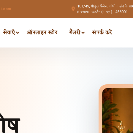
101/49, गोकुल पैलेस, गांधी गार्डन के साम
hi.com
क्षीरसागर, उज्जैन (म. प्र.) - 456001
सेवाएँ
ऑनलाइन स्टोर
गैलरी
संपर्क करें
दोष