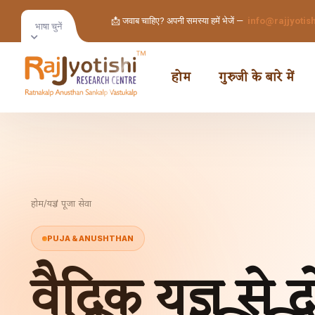
📩 जवाब चाहिए? अपनी समस्या हमें भेजें —
info@rajjyotis
भाषा चुनें
होम
गुरुजी के बारे में
होम
/
यज्ञ / पूजा सेवा
PUJA & ANUSHTHAN
वैदिक यज्ञ से 