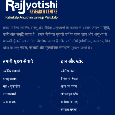
हमारा उद्देश्य ज्योतिष, वास्तु और वैदिक अनुष्ठानों के माध्यम से आपके जीवन में
सुख,
शांति और समृद्धि
लाना है। हमारे विशेषज्ञ गुरुजी वर्षों के गहन ज्ञान और अनुभव से
आपकी कुंडली का सटीक विश्लेषण करते हैं, और सभी दोषों (मांगलिक, कालसर्प, पितृ
दोष) के लिए
सरल, प्रभावी और प्रमाणिक समाधान
प्रदान करते हैं।
हमारी मुख्य सेवाएँ
ज्ञान और स्टोर
ज्योतिष परामर्श
ज्योतिष लेख
वास्तु सलाह
दैनिक राशिफल
यज्ञ / पूजा सेवा
आज का पंचांग
रत्न परामर्श
ऑनलाइन स्टोर
अंक शास्त्र
शक्तिशाली यंत्र
रुद्राक्ष संग्रह