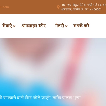
101/49, गोकुल पैलेस, गांधी गार्डन के साम
hi.com
क्षीरसागर, उज्जैन (म. प्र.) - 456001
सेवाएँ
ऑनलाइन स्टोर
गैलरी
संपर्क करें
में समझाने वाले लेख जोड़े जाएंगे, ताकि पाठक भ्रम