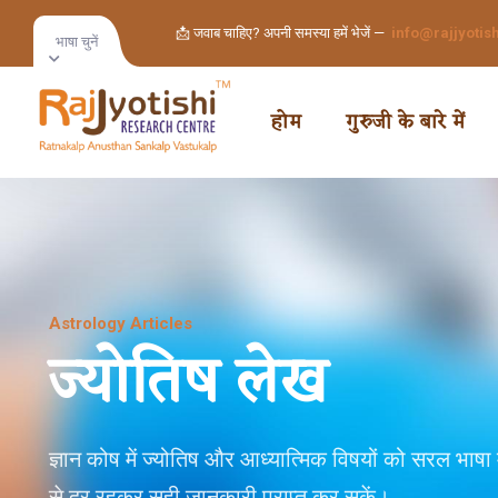
📩 जवाब चाहिए? अपनी समस्या हमें भेजें —
info@rajjyotis
भाषा चुनें
होम
गुरुजी के बारे में
Astrology Articles
ज्योतिष लेख
ज्ञान कोष में ज्योतिष और आध्यात्मिक विषयों को सरल भाषा 
से दूर रहकर सही जानकारी प्राप्त कर सकें।