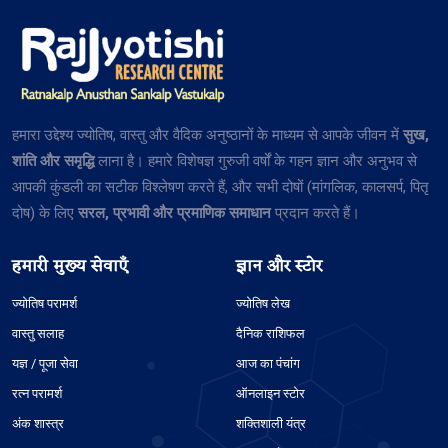
हमारा उद्देश्य ज्योतिष, वास्तु और वैदिक अनुष्ठानों के माध्यम से आपके जीवन में
सुख,
शांति और समृद्धि
लाना है। हमारे विशेषज्ञ गुरुजी वर्षों के गहन ज्ञान और अनुभव से
आपकी कुंडली का सटीक विश्लेषण करते हैं, और सभी दोषों (मांगलिक, कालसर्प, पितृ
दोष) के लिए
सरल, प्रभावी और प्रमाणिक समाधान
प्रदान करते हैं।
हमारी मुख्य सेवाएँ
ज्ञान और स्टोर
ज्योतिष परामर्श
ज्योतिष लेख
वास्तु सलाह
दैनिक राशिफल
यज्ञ / पूजा सेवा
आज का पंचांग
रत्न परामर्श
ऑनलाइन स्टोर
अंक शास्त्र
शक्तिशाली यंत्र