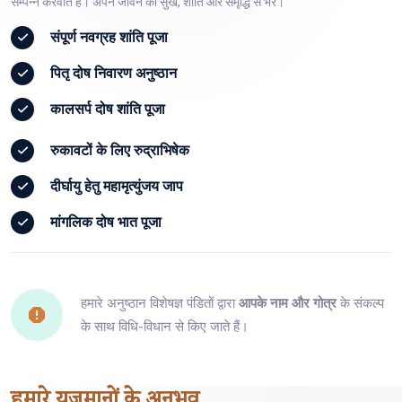
सम्पन्न करवाते हैं। अपने जीवन को सुख, शांति और समृद्धि से भरें।
संपूर्ण
नवग्रह शांति पूजा
पितृ दोष
निवारण अनुष्ठान
कालसर्प दोष
शांति पूजा
रुकावटों के लिए
रुद्राभिषेक
दीर्घायु हेतु
महामृत्युंजय जाप
मांगलिक दोष
भात पूजा
हमारे अनुष्ठान विशेषज्ञ पंडितों द्वारा
आपके नाम और गोत्र
के संकल्प
के साथ विधि-विधान से किए जाते हैं।
हमारे
यजमानों
के अनुभव