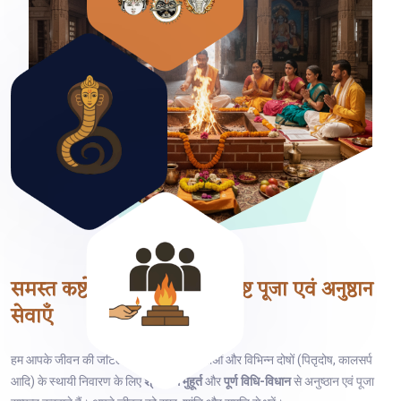
समस्त कष्टों के निवारण हेतु
विशिष्ट पूजा एवं अनुष्ठान
सेवाएँ
हम आपके जीवन की जटिल समस्याओं, ग्रह बाधाओं और विभिन्न दोषों (पितृदोष, कालसर्प
आदि) के स्थायी निवारण के लिए
श्रेष्ठतम मुहूर्त
और
पूर्ण विधि-विधान
से अनुष्ठान एवं पूजा