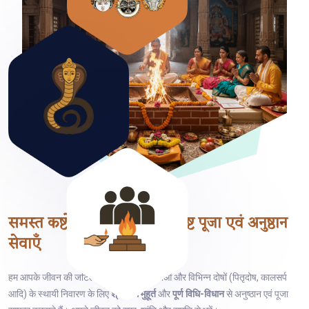
समस्त कष्टों के निवारण हेतु
विशिष्ट पूजा एवं अनुष्ठान
सेवाएँ
हम आपके जीवन की जटिल समस्याओं, ग्रह बाधाओं और विभिन्न दोषों (पितृदोष, कालसर्प
आदि) के स्थायी निवारण के लिए
श्रेष्ठतम मुहूर्त
और
पूर्ण विधि-विधान
से अनुष्ठान एवं पूजा