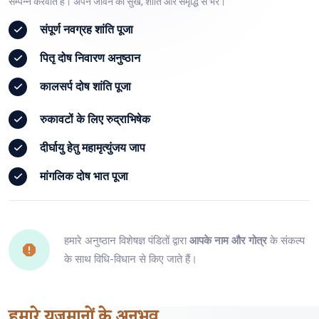
सम्पन्न करवाते हैं। अपने जीवन को सुख, शांति और समृद्धि से भरें।
संपूर्ण
नवग्रह शांति पूजा
पितृ दोष
निवारण अनुष्ठान
कालसर्प दोष
शांति पूजा
रुकावटों के लिए
रुद्राभिषेक
दीर्घायु हेतु
महामृत्युंजय जाप
मांगलिक दोष
भात पूजा
हमारे अनुष्ठान विशेषज्ञ पंडितों द्वारा
आपके नाम और गोत्र
के संकल्प
के साथ विधि-विधान से किए जाते हैं।
हमारे
यजमानों
के अनुभव