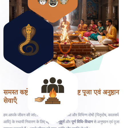
समस्त कष्टों के निवारण हेतु
विशिष्ट पूजा एवं अनुष्ठान
सेवाएँ
हम आपके जीवन की जटिल समस्याओं, ग्रह बाधाओं और विभिन्न दोषों (पितृदोष, कालसर्प
आदि) के स्थायी निवारण के लिए
श्रेष्ठतम मुहूर्त
और
पूर्ण विधि-विधान
से अनुष्ठान एवं पूजा