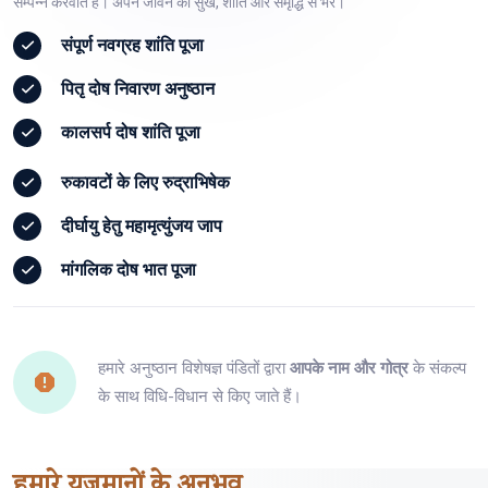
सम्पन्न करवाते हैं। अपने जीवन को सुख, शांति और समृद्धि से भरें।
संपूर्ण
नवग्रह शांति पूजा
पितृ दोष
निवारण अनुष्ठान
कालसर्प दोष
शांति पूजा
रुकावटों के लिए
रुद्राभिषेक
दीर्घायु हेतु
महामृत्युंजय जाप
मांगलिक दोष
भात पूजा
हमारे अनुष्ठान विशेषज्ञ पंडितों द्वारा
आपके नाम और गोत्र
के संकल्प
के साथ विधि-विधान से किए जाते हैं।
हमारे
यजमानों
के अनुभव