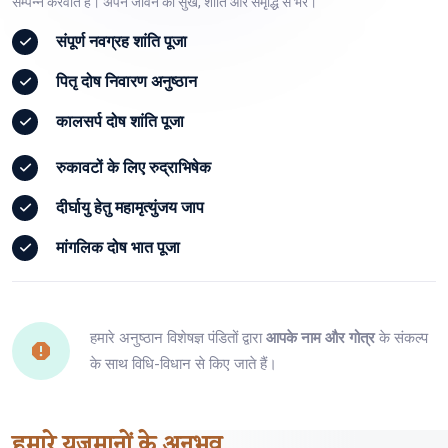
सम्पन्न करवाते हैं। अपने जीवन को सुख, शांति और समृद्धि से भरें।
संपूर्ण
नवग्रह शांति पूजा
पितृ दोष
निवारण अनुष्ठान
कालसर्प दोष
शांति पूजा
रुकावटों के लिए
रुद्राभिषेक
दीर्घायु हेतु
महामृत्युंजय जाप
मांगलिक दोष
भात पूजा
हमारे अनुष्ठान विशेषज्ञ पंडितों द्वारा
आपके नाम और गोत्र
के संकल्प
के साथ विधि-विधान से किए जाते हैं।
हमारे
यजमानों
के अनुभव