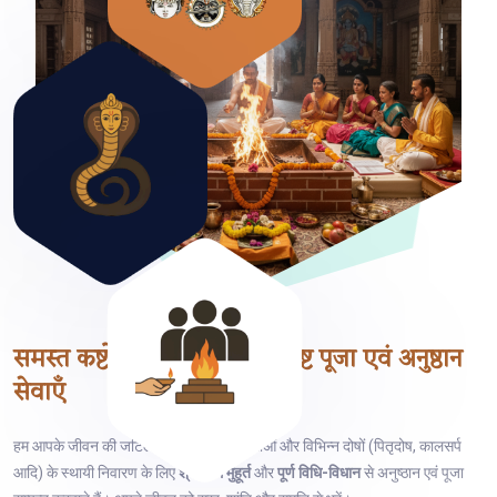
समस्त कष्टों के निवारण हेतु
विशिष्ट पूजा एवं अनुष्ठान
सेवाएँ
हम आपके जीवन की जटिल समस्याओं, ग्रह बाधाओं और विभिन्न दोषों (पितृदोष, कालसर्प
आदि) के स्थायी निवारण के लिए
श्रेष्ठतम मुहूर्त
और
पूर्ण विधि-विधान
से अनुष्ठान एवं पूजा