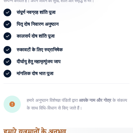
सम्पन्न करवाते हैं। अपने जीवन को सुख, शांति और समृद्धि से भरें।
संपूर्ण
नवग्रह शांति पूजा
पितृ दोष
निवारण अनुष्ठान
कालसर्प दोष
शांति पूजा
रुकावटों के लिए
रुद्राभिषेक
दीर्घायु हेतु
महामृत्युंजय जाप
मांगलिक दोष
भात पूजा
हमारे अनुष्ठान विशेषज्ञ पंडितों द्वारा
आपके नाम और गोत्र
के संकल्प
के साथ विधि-विधान से किए जाते हैं।
हमारे
यजमानों
के अनुभव