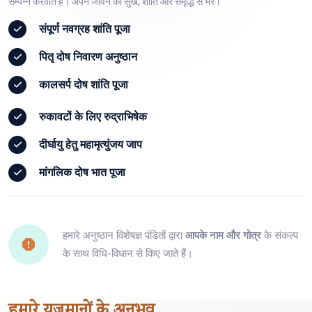
सम्पन्न करवाते हैं। अपने जीवन को सुख, शांति और समृद्धि से भरें।
संपूर्ण
नवग्रह शांति पूजा
पितृ दोष
निवारण अनुष्ठान
कालसर्प दोष
शांति पूजा
रुकावटों के लिए
रुद्राभिषेक
दीर्घायु हेतु
महामृत्युंजय जाप
मांगलिक दोष
भात पूजा
हमारे अनुष्ठान विशेषज्ञ पंडितों द्वारा
आपके नाम और गोत्र
के संकल्प
के साथ विधि-विधान से किए जाते हैं।
हमारे
यजमानों
के अनुभव