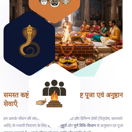
समस्त कष्टों के निवारण हेतु
विशिष्ट पूजा एवं अनुष्ठान
सेवाएँ
हम आपके जीवन की जटिल समस्याओं, ग्रह बाधाओं और विभिन्न दोषों (पितृदोष, कालसर्प
आदि) के स्थायी निवारण के लिए
श्रेष्ठतम मुहूर्त
और
पूर्ण विधि-विधान
से अनुष्ठान एवं पूजा